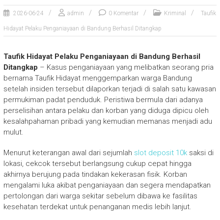
2026-06-24
admin
0 Komentar
Kriminal
Taufik
Hidayat Pelaku Penganiayaan di Bandung Berhasil Ditangkap
Taufik Hidayat Pelaku Penganiayaan di Bandung Berhasil
Ditangkap
– Kasus penganiayaan yang melibatkan seorang pria
bernama Taufik Hidayat menggemparkan warga Bandung
setelah insiden tersebut dilaporkan terjadi di salah satu kawasan
permukiman padat penduduk. Peristiwa bermula dari adanya
perselisihan antara pelaku dan korban yang diduga dipicu oleh
kesalahpahaman pribadi yang kemudian memanas menjadi adu
mulut.
Menurut keterangan awal dari sejumlah
slot deposit 10k
saksi di
lokasi, cekcok tersebut berlangsung cukup cepat hingga
akhirnya berujung pada tindakan kekerasan fisik. Korban
mengalami luka akibat penganiayaan dan segera mendapatkan
pertolongan dari warga sekitar sebelum dibawa ke fasilitas
kesehatan terdekat untuk penanganan medis lebih lanjut.