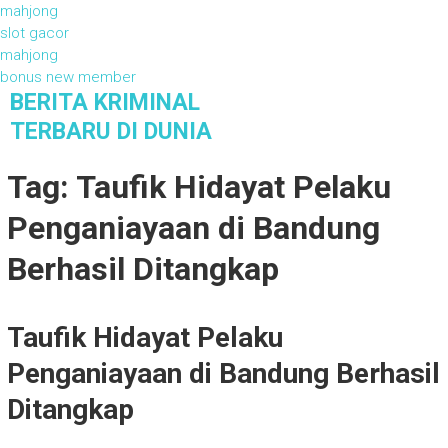
mahjong
slot gacor
mahjong
bonus new member
S
BERITA KRIMINAL
k
TERBARU DI DUNIA
i
Berita Kriminal Terbaru di Dunia
p
Tag: Taufik Hidayat Pelaku
t
o
Penganiayaan di Bandung
c
o
Berhasil Ditangkap
n
t
e
Taufik Hidayat Pelaku
n
t
Penganiayaan di Bandung Berhasil
Ditangkap