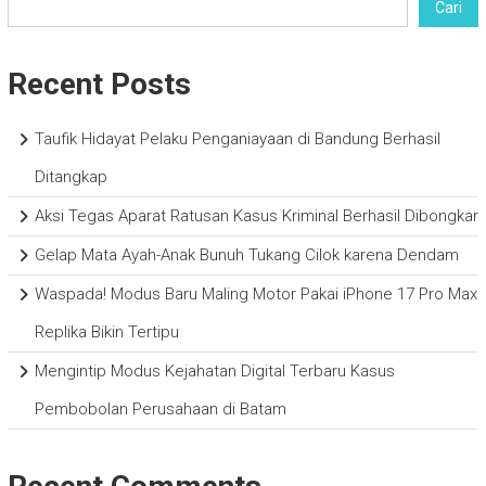
Cari
Recent Posts
Taufik Hidayat Pelaku Penganiayaan di Bandung Berhasil
Ditangkap
Aksi Tegas Aparat Ratusan Kasus Kriminal Berhasil Dibongkar
Gelap Mata Ayah-Anak Bunuh Tukang Cilok karena Dendam
Waspada! Modus Baru Maling Motor Pakai iPhone 17 Pro Max
Replika Bikin Tertipu
Mengintip Modus Kejahatan Digital Terbaru Kasus
Pembobolan Perusahaan di Batam