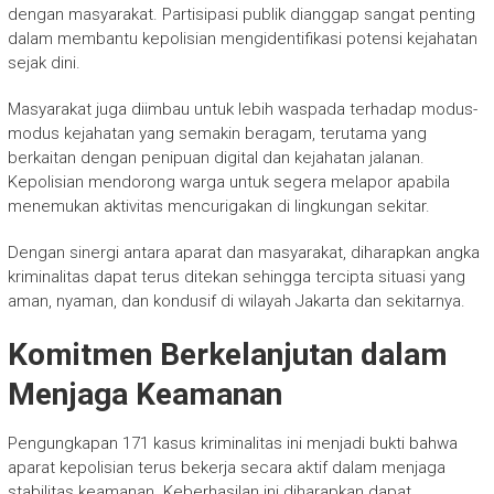
dengan masyarakat. Partisipasi publik dianggap sangat penting
dalam membantu kepolisian mengidentifikasi potensi kejahatan
sejak dini.
Masyarakat juga diimbau untuk lebih waspada terhadap modus-
modus kejahatan yang semakin beragam, terutama yang
berkaitan dengan penipuan digital dan kejahatan jalanan.
Kepolisian mendorong warga untuk segera melapor apabila
menemukan aktivitas mencurigakan di lingkungan sekitar.
Dengan sinergi antara aparat dan masyarakat, diharapkan angka
kriminalitas dapat terus ditekan sehingga tercipta situasi yang
aman, nyaman, dan kondusif di wilayah Jakarta dan sekitarnya.
Komitmen Berkelanjutan dalam
Menjaga Keamanan
Pengungkapan 171 kasus kriminalitas ini menjadi bukti bahwa
aparat kepolisian terus bekerja secara aktif dalam menjaga
stabilitas keamanan. Keberhasilan ini diharapkan dapat