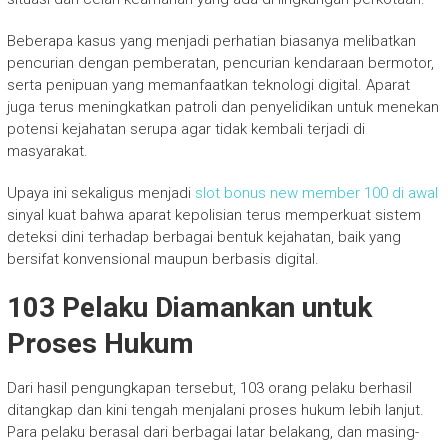
Beberapa kasus yang menjadi perhatian biasanya melibatkan
pencurian dengan pemberatan, pencurian kendaraan bermotor,
serta penipuan yang memanfaatkan teknologi digital. Aparat
juga terus meningkatkan patroli dan penyelidikan untuk menekan
potensi kejahatan serupa agar tidak kembali terjadi di
masyarakat.
Upaya ini sekaligus menjadi
slot bonus new member 100 di awal
sinyal kuat bahwa aparat kepolisian terus memperkuat sistem
deteksi dini terhadap berbagai bentuk kejahatan, baik yang
bersifat konvensional maupun berbasis digital.
103 Pelaku Diamankan untuk
Proses Hukum
Dari hasil pengungkapan tersebut, 103 orang pelaku berhasil
ditangkap dan kini tengah menjalani proses hukum lebih lanjut.
Para pelaku berasal dari berbagai latar belakang, dan masing-