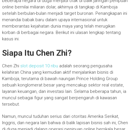
beberapa negara di duga menjadi otak di balik jaringan penipuan
online bernilai miliaran dolar, akhirnya di tangkap di Kamboja
setelah berbulan-bulan menjadi target buronan. Penangkapan ini
menandai babak baru dalam upaya internasional untuk
memberantas kejahatan dunia maya yang telah merugikan
korban di berbagai negara. Berikut ini ulasan lengkap tentang
kasus ini.
Siapa Itu Chen Zhi?
Chen Zhi
slot deposit 10 ribu
adalah seorang pengusaha
kelahiran China yang kemudian aktif menjalankan bisnis di
Kamboja, terutama di bawah naungan Prince Holding Group
sebuah konglomerat besar yang mencakup sektor real estate,
layanan keuangan, dan investasi lain. Selama beberapa tahun, ia
muncul sebagai figur yang sangat berpengaruh di kawasan
tersebut.
Namun, muncul tuduhan serius dari otoritas Amerika Serikat,
Inggris, dan negara lain bahwa di balik lapisan bisnis sah ini, Chen
di duga menjadi dalang operasi penipuan online berskala besar,