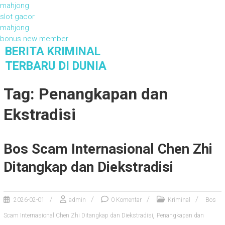
mahjong
slot gacor
mahjong
bonus new member
S
BERITA KRIMINAL
k
TERBARU DI DUNIA
i
Berita Kriminal Terbaru di Dunia
p
Tag: Penangkapan dan
t
o
Ekstradisi
c
o
n
Bos Scam Internasional Chen Zhi
t
e
Ditangkap dan Diekstradisi
n
t
2026-02-01
admin
0 Komentar
Kriminal
Bos
,
Scam Internasional Chen Zhi Ditangkap dan Diekstradisi
Penangkapan dan