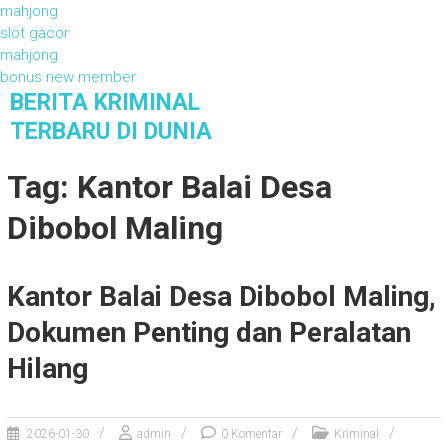
mahjong
slot gacor
mahjong
bonus new member
S
BERITA KRIMINAL
k
TERBARU DI DUNIA
i
Berita Kriminal Terbaru di Dunia
p
Tag: Kantor Balai Desa
t
o
Dibobol Maling
c
o
n
Kantor Balai Desa Dibobol Maling,
t
e
Dokumen Penting dan Peralatan
n
Hilang
t
2026-01-30
admin
0 Komentar
Kriminal