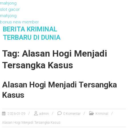
mahjong
slot gacor
mahjong
bonus new member
S
BERITA KRIMINAL
k
TERBARU DI DUNIA
i
Berita Kriminal Terbaru di Dunia
p
Tag: Alasan Hogi Menjadi
t
o
Tersangka Kasus
c
o
n
Alasan Hogi Menjadi Tersangka
t
e
Kasus
n
t
2026-01-29
admin
0 Komentar
Kriminal
Alasan Hogi Menjadi Tersangka Kasus