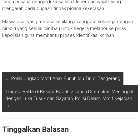
tanpa busana dengan luka sadis di leher dan wajah, yang
mengarah pada dugaan tindak pidana kekerasan .
Masyarakat yang merasa kehilangan anggota keluarga dengan
ciri-ciri yang sesuai diimbau untuk segera melapor ke pihak
kepolisian guna membantu proses identifikasi korban.
←
Polisi Ungkap Motif Anak Bunuh Ibu Tiri di Tangerang
Tragedi Balita di Bekasi: Bocah 2 Tahun Ditemukan Meninggal
dengan Luka Tusuk dan Sayatan, Polisi Dalami Motif Kejadian
→
Tinggalkan Balasan