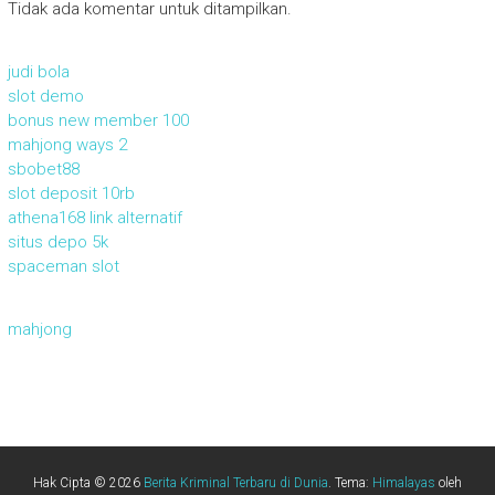
Tidak ada komentar untuk ditampilkan.
judi bola
slot demo
bonus new member 100
mahjong ways 2
sbobet88
slot deposit 10rb
athena168 link alternatif
situs depo 5k
spaceman slot
mahjong
Hak Cipta © 2026
Berita Kriminal Terbaru di Dunia
. Tema:
Himalayas
oleh