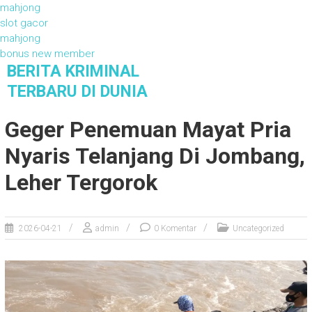
mahjong
slot gacor
mahjong
bonus new member
S
BERITA KRIMINAL
k
TERBARU DI DUNIA
i
Berita Kriminal Terbaru di Dunia
p
Geger Penemuan Mayat Pria
t
o
Nyaris Telanjang Di Jombang,
c
o
Leher Tergorok
n
t
e
2026-04-21
admin
0 Komentar
Uncategorized
n
t