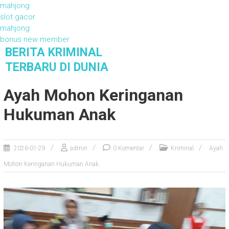
mahjong
slot gacor
mahjong
bonus new member
S
BERITA KRIMINAL
k
TERBARU DI DUNIA
i
Berita Kriminal Terbaru di Dunia
p
Ayah Mohon Keringanan
t
o
Hukuman Anak
c
o
n
2026-01-29
admin
0 Komentar
Kriminal
Ayah
t
e
Mohon Keringanan Hukuman Anak
n
t