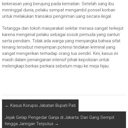
kekerasan yang berujung pada kematian. Setelah sang ibu
meninggal dunia, pelaku sempat mengambil ponsel korban
untuk melakukan transaksi pengiriman uang secara ilegal.
Tetangga dan tokoh masyarakat sekitar merasa sangat terkejut
karena mengenal pelaku sebagai sosok pemuda yang santun
serta pendiam. Tidak ada warga yang menyangka bahwa sifat
tenang tersebut menyimpan potensi tindakan kriminal yang
sangat mengerikan terhadap orang tua sendiri. Kini, kasus ini
masih dalam penanganan intensif pihak kepolisian untuk
melengkapi berkas perkara sebelum maju ke meja hijau.
←
Kasus Korupsi Jabatan Bupati Pati
Jejak Gelap Pengedar Ganja di Jakarta: Dari Gang Sempit
hingga Jaringan Terputus
→